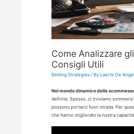
Come Analizzare gli 
Consigli Utili
Betting Strategies
/ By
Laerte De Angel
Nel mondo dinamico delle scommesse
definita. Spesso, ci troviamo sommersi d
possono portarci fuori strada. Per ques
che hanno migliorato la nostra capacità 