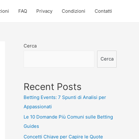
ioni
FAQ
Privacy
Condizioni
Contatti
Cerca
Cerca
Recent Posts
Betting Events: 7 Spunti di Analisi per
Appassionati
Le 10 Domande Più Comuni sulle Betting
Guides
Concetti Chiave per Capire le Quote