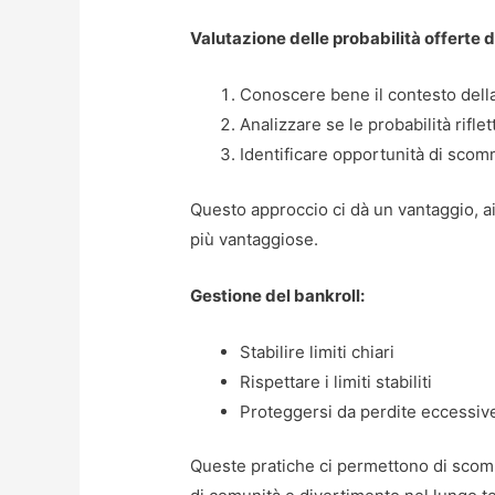
Valutazione delle probabilità offerte
Conoscere bene il contesto della
Analizzare se le probabilità rifl
Identificare opportunità di sco
Questo approccio ci dà un vantaggio, 
più vantaggiose.
Gestione del bankroll:
Stabilire limiti chiari
Rispettare i limiti stabiliti
Proteggersi da perdite eccessiv
Queste pratiche ci permettono di scom