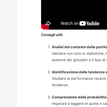
Consigli utili:
Analisi del contesto della partit
Valutare non solo le statistiche,
assenze dei giocatori e il tipo d
Identificazione delle tendenze 
Studiare le performance recenti 
tendenze.
Comprensione delle probabilità
Imparare a leggere le quote e ca