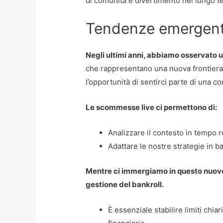
di comunità e divertimento nel lungo t
Tendenze emergent
Negli ultimi anni, abbiamo osservato u
che rappresentano una nuova frontiera 
l’opportunità di sentirci parte di una 
Le scommesse live ci permettono di:
Analizzare il contesto in tempo r
Adattare le nostre strategie in b
Mentre ci immergiamo in questo nuovo 
gestione del bankroll.
È essenziale stabilire limiti chi