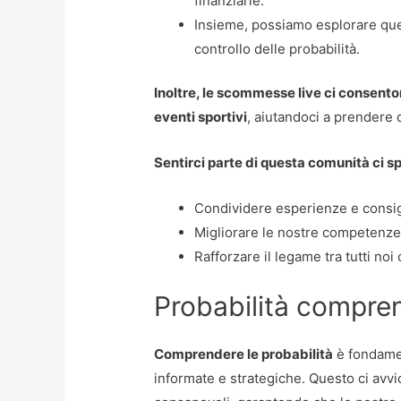
finanziarie.
Insieme, possiamo esplorare qu
controllo delle probabilità.
Inoltre, le scommesse live ci consento
eventi sportivi
, aiutandoci a prendere 
Sentirci parte di questa comunità ci s
Condividere esperienze e consig
Migliorare le nostre competenz
Rafforzare il legame tra tutti no
Probabilità compre
Comprendere le probabilità
è fondame
informate e strategiche. Questo ci avvi