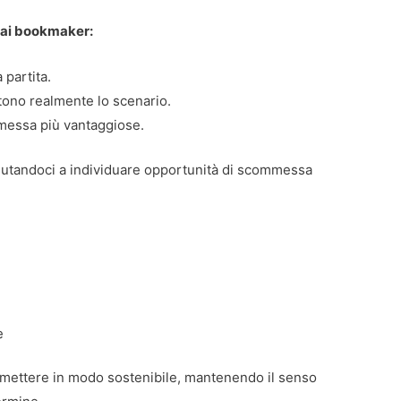
 dai bookmaker:
 partita.
ettono realmente lo scenario.
mmessa più vantaggiose.
aiutandoci a individuare opportunità di scommessa
e
mettere in modo sostenibile, mantenendo il senso