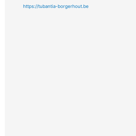
https://tubantia-borgerhout.be