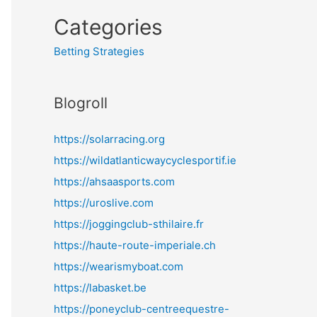
Categories
Betting Strategies
Blogroll
https://solarracing.org
https://wildatlanticwaycyclesportif.ie
https://ahsaasports.com
https://uroslive.com
https://joggingclub-sthilaire.fr
https://haute-route-imperiale.ch
https://wearismyboat.com
https://labasket.be
https://poneyclub-centreequestre-