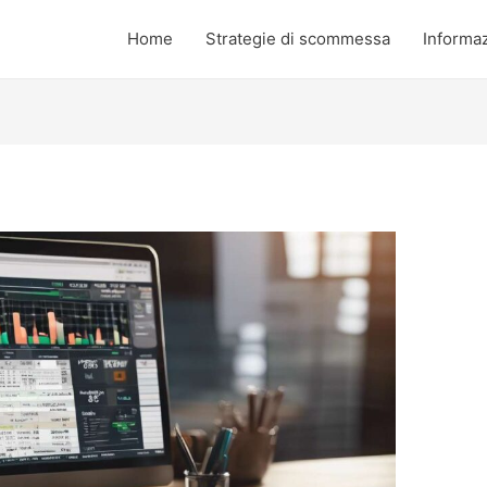
Home
Strategie di scommessa
Informaz