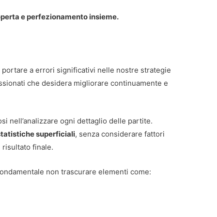
operta e perfezionamento insieme.
portare a errori significativi nelle nostre strategie
ssionati che desidera migliorare continuamente e
nell’analizzare ogni dettaglio delle partite.
tatistiche superficiali
, senza considerare fattori
risultato finale.
 fondamentale non trascurare elementi come: