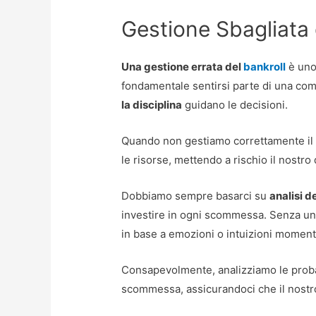
Gestione Sbagliata 
Una gestione errata del
bankroll
è uno
fondamentale sentirsi parte di una com
la disciplina
guidano le decisioni.
Quando non gestiamo correttamente il 
le risorse, mettendo a rischio il nostr
Dobbiamo sempre basarci su
analisi d
investire in ogni scommessa. Senza un
in base a emozioni o intuizioni momen
Consapevolmente, analizziamo le proba
scommessa, assicurandoci che il nostro