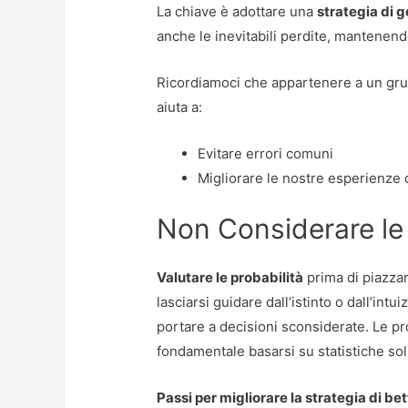
La chiave è adottare una
strategia di 
anche le inevitabili perdite, mantenendo
Ricordiamoci che appartenere a un grup
aiuta a:
Evitare errori comuni
Migliorare le nostre esperienze 
Non Considerare le 
Valutare le probabilità
prima di piazza
lasciarsi guidare dall’istinto o dall’int
portare a decisioni sconsiderate. Le pr
fondamentale basarsi su statistiche sol
Passi per migliorare la strategia di bet