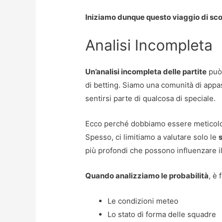
Iniziamo dunque questo viaggio di sc
Analisi Incompleta
Un’analisi incompleta delle partite
può 
di betting. Siamo una comunità di appa
sentirsi parte di qualcosa di speciale.
Ecco perché dobbiamo essere meticolosi 
Spesso, ci limitiamo a valutare solo le
s
più profondi che possono influenzare il 
Quando analizziamo le probabilità
, è
Le condizioni meteo
Lo stato di forma delle squadre