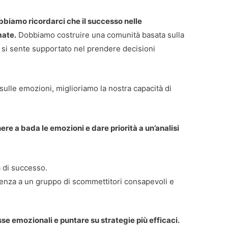
dobbiamo ricordarci che il successo nelle
mate.
Dobbiamo costruire una comunità basata sulla
oi si sente supportato nel prendere decisioni
ulle emozioni, miglioriamo la nostra capacità di
re a bada le emozioni e dare priorità a un’analisi
 di successo.
nenza a un gruppo di scommettitori consapevoli e
e emozionali e puntare su strategie più efficaci.