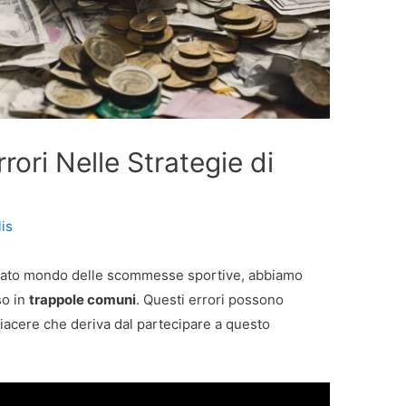
rori Nelle Strategie di
is
licato mondo delle scommesse sportive, abbiamo
so in
trappole comuni
. Questi errori possono
piacere che deriva dal partecipare a questo