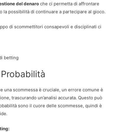
gestione del denaro
che ci permetta di affrontare
 la possibilità di continuare a partecipare al gioco.
po di scommettitori consapevoli e disciplinati ci
di betting
Probabilità
re una scommessa è cruciale, un errore comune è
uizione, trascurando un’analisi accurata. Questo può
obabilità sono il cuore delle scommesse, quindi è
ide.
ting: