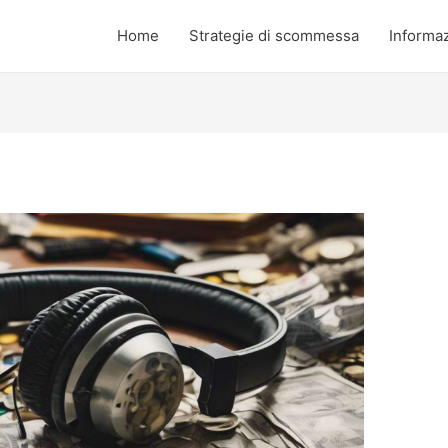
Home
Strategie di scommessa
Informaz